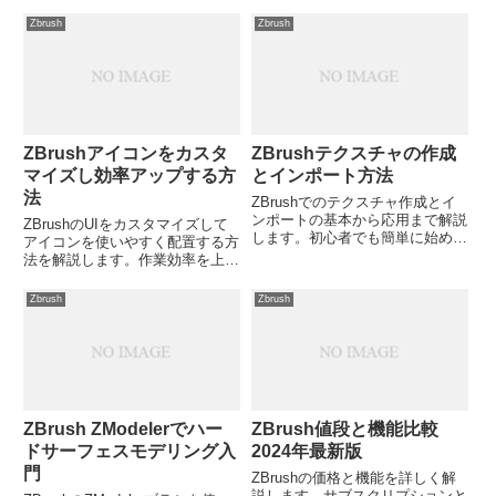
でしょうか？
解説しますが、あなたのワークフ
ローに最適な方法はどれでしょう
Zbrush
Zbrush
か?
ZBrushアイコンをカスタ
ZBrushテクスチャの作成
マイズし効率アップする方
とインポート方法
法
ZBrushでのテクスチャ作成とイ
ンポートの基本から応用まで解説
ZBrushのUIをカスタマイズして
します。初心者でも簡単に始めら
アイコンを使いやすく配置する方
れる方法から、プロも使う高度な
法を解説します。作業効率を上げ
テクニックまで紹介しますが、ど
るためのテクニックとは？
のような作品を作りたいですか？
Zbrush
Zbrush
ZBrush ZModelerでハー
ZBrush値段と機能比較
ドサーフェスモデリング入
2024年最新版
門
ZBrushの価格と機能を詳しく解
説します。サブスクリプションと