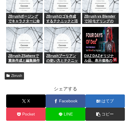
ZBrushポージング
ZBrushロゴを作成
ZBrush vs Blender
でキャラクターに命
するテクニックと活
で3Dモデリングの
を吹き込む方法
用法
違いを比較
ZBrush ZSphereで
ZBrushブーリアン
DAZ DAZオリジナ
素体作成と編集操作
の使い方とテクニッ
ル品、表示価格の
まとめ
ク
50%オフ
Zbrush
シェアする
X
Facebook
はてブ
Pocket
LINE
コピー