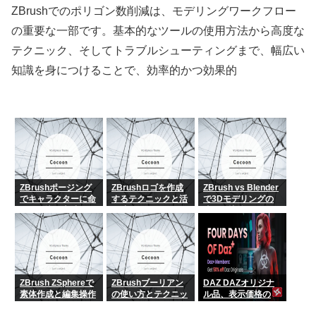
ZBrushでのポリゴン数削減は、モデリングワークフロー
の重要な一部です。基本的なツールの使用方法から高度な
テクニック、そしてトラブルシューティングまで、幅広い
知識を身につけることで、効率的かつ効果的
ZBrushポージング
ZBrushロゴを作成
ZBrush vs Blender
でキャラクターに命
するテクニックと活
で3Dモデリングの
を吹き込む方法
用法
違いを比較
ZBrush ZSphereで
ZBrushブーリアン
DAZ DAZオリジナ
素体作成と編集操作
の使い方とテクニッ
ル品、表示価格の
まとめ
ク
50%オフ