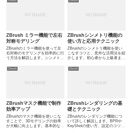
Zbrush
Zbrush
ZBrush ミラー機能で左右
ZBrushシンメトリ機能の
対称モデリング
使い方と応用テクニック
ZBrushのミラー機能を使って左
ZBrushのシンメトリ機能を使い
右対称のモデリングを効率的に行
こなすコツと、意外な活用法を紹
う方法を解説します。シンメトリ
介します。初心者から上級者ま
ー機能の基本から応用まで、具体
で、シンメトリ機能を最大限に活
的な手順を紹介しますが、ミラー
用する方法とは？
Zbrush
Zbrush
機能を使いこなすコツとは？
ZBrushマスク機能で制作
ZBrushレンダリングの基
効率アップ
礎とテクニック
ZBrushのマスク機能を使いこな
ZBrushのレンダリング機能につ
すことで、3Dモデリングの効率
いて詳しく解説します。BPRや
が大幅に向上します。基本的な使
KeyShotの使い方、設定のコツな
い方から応用テクニックまで解説
ど、実践的な情報を提供していま