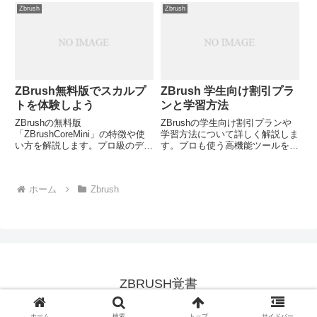
しますが、あなたはどのように活
す。あなたのZBrushスキルを次
Zbrush
Zbrush
用していますか？
のレベルに引き上げる準備はでき
ていますか？
ZBrush無料版でスカルプ
ZBrush 学生向け割引プラ
トを体験しよう
ンと学習方法
ZBrushの無料版
ZBrushの学生向け割引プランや
「ZBrushCoreMini」の特徴や使
学習方法について詳しく解説しま
い方を解説します。プロ級のデジ
す。プロも使う高機能ツールを学
タルスカルプトを無料で体験でき
生が安く使える方法とは？効果的
るこのソフトの魅力とは？実際に
な学習アプローチは何でしょう
使ってみる価値はあるのでしょう
か？
ホーム
Zbrush
か？
ZBRUSH覚書
© 2007 ZBRUSH覚書.
ホーム
検索
トップ
サイドバー